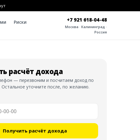
нут
+7 921 618-04-48
ами
Риски
Москва · Калининград ·
Россия
ть расчёт дохода
лефон — перезвоним и посчитаем доход по
 Остальное уточните после, по желанию.
Получить расчёт дохода