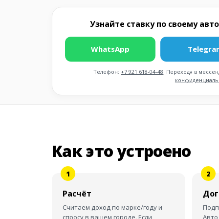
Узнайте ставку по своему авто
WhatsApp
Telegra
Телефон:
+7 921 618-04-48
. Переходя в мессе
конфиденциаль
Как это устроено
Расчёт
Дог
Считаем доход по марке/году и
Подп
спросу в вашем городе. Если
Авто