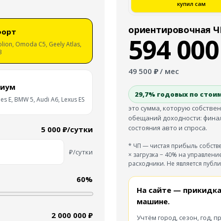
купил сам
ориентировочная Ч
форт
594 000
olion, Omoda C5, Geely Atlas,
3
49 500
₽ / мес
иум
29,7
% годовых по стои
s E, BMW 5, Audi A6, Lexus ES
это сумма, которую собстве
обещаний доходности: финаль
состояния авто и спроса.
5 000 ₽/сутки
* ЧП — чистая прибыль собстве
₽/сутки
× загрузка − 40% на управлени
расходники. Не является публ
60
%
На сайте — прикидка
машине.
2 000 000 ₽
Учтём город, сезон, год, п