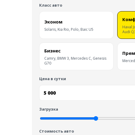
Класс авто
Ком
Эконом
Haval J
Solaris, Kia Rio, Polo, Baic U5
Audi Q
Бизнес
Прем
Camry, BMW 3, Mercedes C, Genesis
Mercede
G70
Цена в сутки
Загрузка
Стоимость авто