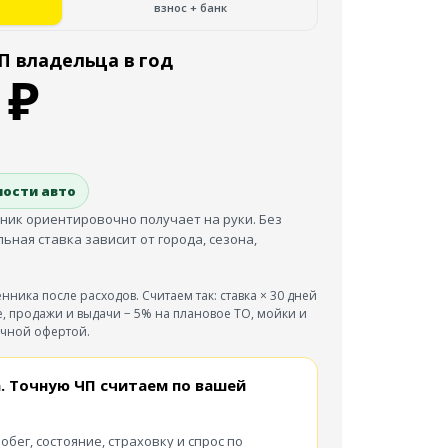
взнос + банк
П владельца в год
₽
мости авто
нник ориентировочно получает на руки. Без
ная ставка зависит от города, сезона,
нника после расходов. Считаем так: ставка × 30 дней
е, продажи и выдачи − 5% на плановое ТО, мойки и
ичной офертой.
. Точную ЧП считаем по вашей
робег, состояние, страховку и спрос по