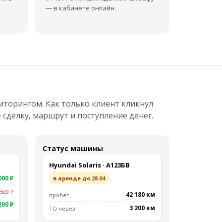
— в кабинете онлайн.
иторингом. Как только клиент кликнул
сделку, маршрут и поступление денег.
Статус машины
Hyundai Solaris · А123БВ
000 ₽
в аренде до 28.04
 500 ₽
42 180 км
пробег
200 ₽
3 200 км
ТО через