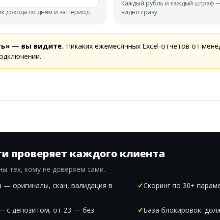
Каждый рубль и каждый штраф 
к дохода по дням и за период.
видно сразу.
ть» — вы видите.
Никаких ежемесячных Excel-отчётов от мен
одключении.
ти проверяет каждого клиента
ы тех, кому не доверяем сами.
 — оригиналы, скан, валидация в
Скоринг по 30+ парам
 — с депозитом, от 23 — без
База блокировок: дол