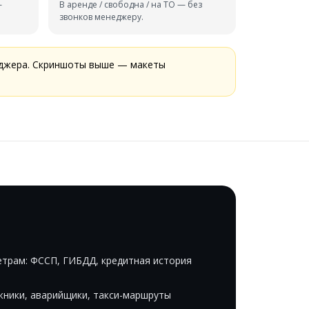
—
В аренде / свободна / на ТО — без
звонков менеджеру.
еджера. Скриншоты выше — макеты
етрам: ФССП, ГИБДД, кредитная история
жники, аварийщики, такси-маршруты