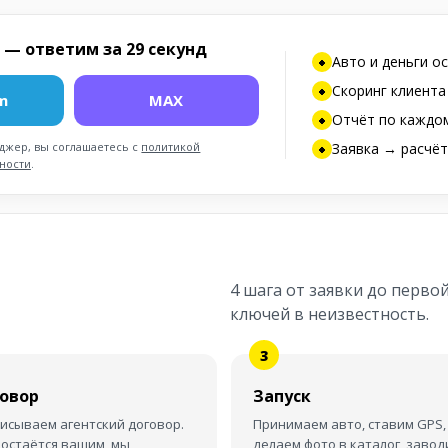
 — ответим за 29 секунд
Авто и деньги о
Скоринг клиента
m
MAX
Отчёт по каждо
Заявка → расчёт
нджер, вы соглашаетесь с
политикой
ности
.
4 шага от заявки до первой
ключей в неизвестность.
овор
Запуск
исываем агентский договор.
Принимаем авто, ставим GPS,
 остаётся вашим, мы
делаем фото в каталог, завод