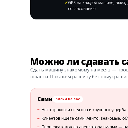
GPS на каждой машине, выезд
согласованию
Можно ли сдавать с
Сдать машину знакомому на месяц — про
нюансы. Покажем разницу без приукраши
Сами
риски на вас
Нет страховки от угона и крупного ущерба
Клиентов ищете сами: Авито, знакомые, о
Проверка каждого арендатора руками — па