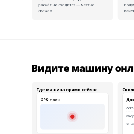
расчёт не сходится — честно
полу
скажем.
клие
Видите машину онл
Где машина прямо сейчас
Скол
GPS-трек
Дох
сего
вчер
за м