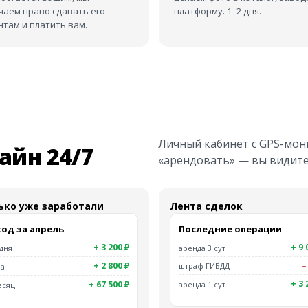
чаем право сдавать его
платформу. 1–2 дня.
нтам и платить вам.
Личный кабинет с GPS-мон
айн 24/7
«арендовать» — вы видите 
ько уже заработали
Лента сделок
од за апрель
Последние операции
+ 3 200 ₽
+ 9 
дня
аренда 3 сут
+ 2 800 ₽
штраф ГИБДД
−
а
+ 3 
+ 67 500 ₽
аренда 1 сут
есяц