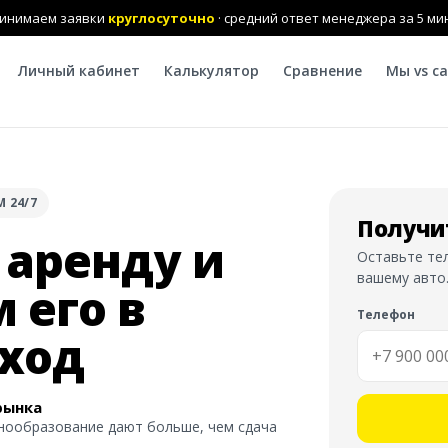
инимаем заявки
круглосуточно
· средний ответ менеджера за 5 ми
Личный кабинет
Калькулятор
Сравнение
Мы vs с
М 24/7
Получи
 аренду и
Оставьте те
вашему авто.
 его в
Телефон
ход
рынка
енообразование дают больше, чем сдача