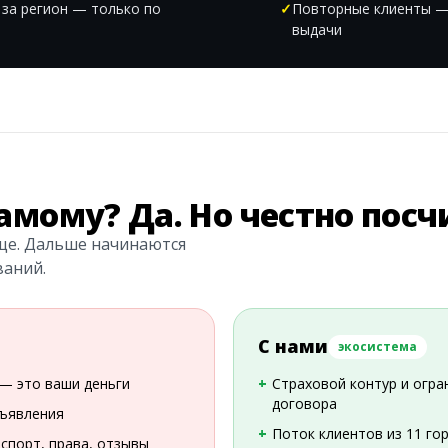
 за регион — только по
Повторные клиенты — 
выдачи
амому? Да. Но честно пос
ще. Дальше начинаются
ваний.
С нами
экосистема
 — это ваши деньги
Страховой контур и огр
договора
бъявления
Поток клиентов из 11 го
спорт, права, отзывы