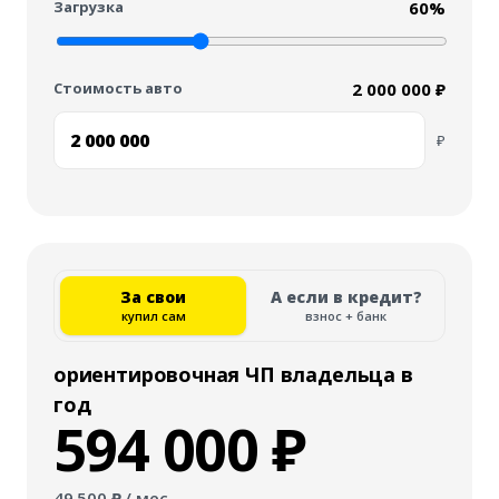
Загрузка
60
%
Стоимость авто
2 000 000 ₽
₽
За свои
А если в кредит?
купил сам
взнос + банк
ориентировочная ЧП владельца в
год
594 000
₽
49 500
₽ / мес