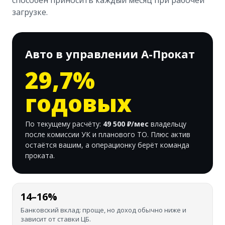
способен приносить каждый месяц при рабочей
загрузке.
Авто в управлении А-Прокат
29,7
%
годовых
По текущему расчёту:
49 500
₽/мес
владельцу
после комиссии УК и планового ТО. Плюс актив
остаётся вашим, а операционку берёт команда
проката.
14–16%
Банковский вклад: проще, но доход обычно ниже и
зависит от ставки ЦБ.