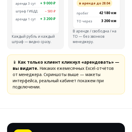
+ 9 000 ₽
в аренде до 28.04
аренда 3 сут
штраф ГИБДД
− 500 ₽
42 180 км
пробег
+ 3 200 ₽
аренда 1 сут
3 200 км
ТО через
В аренде / свободна / на
Каждый рубль и каждый
ТО — без звонков
штраф — видно сразу.
менеджеру.
📱
Как только клиент кликнул «арендовать» —
вы видите.
Никаких ежемесячных Excel-отчётов
от менеджера. Скриншоты выше — макеты
интерфейса, реальный кабинет покажем при
подключении.