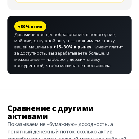
+30% в пик
Динамическое ценообразование: в новогодние,
майские, отпускной август — поднимаем ставку
вашей машины на
+15–30% к рынку
. Клиент платит
за доступность, вы зарабатываете больше. В
межсезонье — наоборот, держим ставку
конкурентной, чтобы машина не простаивала.
Сравнение с другими
активами
Показываем не «бумажную» доходность, а
понятный денежный поток: сколько актив