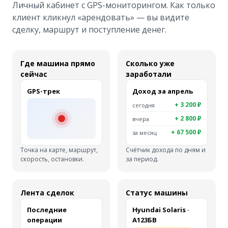
Личный кабинет с GPS-мониторингом. Как только
клиент кликнул «арендовать» — вы видите
сделку, маршрут и поступление денег.
Где машина прямо
Сколько уже
сейчас
заработали
GPS-трек
Доход за апрель
+ 3 200 ₽
сегодня
+ 2 800 ₽
вчера
+ 67 500 ₽
за месяц
Точка на карте, маршрут,
Счётчик дохода по дням и
скорость, остановки.
за период.
Лента сделок
Статус машины
Последние
Hyundai Solaris ·
операции
А123БВ