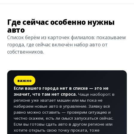
Где сейчас особенно нужны
авто
Список берём из карточек филиалов: показываем
города, где сейчас включён набор авто от
собственников.
важно
Если вашего города нет в списке — это не
значит, что там нет спроса.
Чаще наоборот: в
регионе уже хватает машин или мы пока не
набираем новые авто в управление. Заявку всё
равно можно оставить — проверим ситуацию и
честно скажем, есть ли смысл запускаться сейчас.
Если вы готовы сдать авто в другом регионе или
хотите открыть свою точку проката, тоже