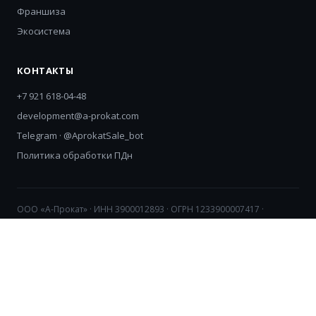
Франшиза
Экосистема
КОНТАКТЫ
+7 921 618-04-48
development@a-prokat.com
Telegram · @AprokatSale_bot
Политика обработки ПДн
ООО «А-Прокат» · ИНН 3900012893 · ОГРН 1233900007417 ·
Калининград, Баранова, 2Б · Товарный знак №1014776
Сайт носит информационный, ознакомительный характер и не
является публичной офертой. Все суммы дохода и загрузки —
ориентировочный расчёт на основе статистики сети; мы не
гарантируем, что результат будет именно таким, но делаем для
этого всё возможное. Сдача авто в аренду —
предпринимательская деятельность с соответствующими